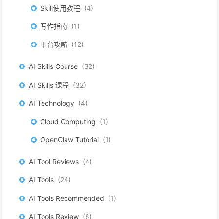
Skill使用教程
4
写作指南
1
平台攻略
12
AI Skills Course
32
AI Skills 课程
32
AI Technology
4
Cloud Computing
1
OpenClaw Tutorial
1
AI Tool Reviews
4
AI Tools
24
AI Tools Recommended
1
AI Tools Review
6