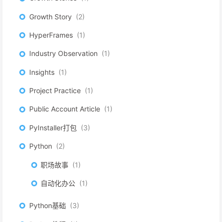
Growth Story
2
HyperFrames
1
Industry Observation
1
Insights
1
Project Practice
1
Public Account Article
1
PyInstaller打包
3
Python
2
职场故事
1
自动化办公
1
Python基础
3