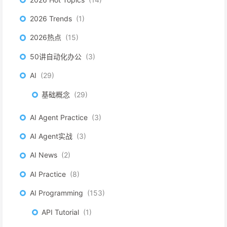
2026 Trends
1
2026热点
15
50讲自动化办公
3
AI
29
基础概念
29
AI Agent Practice
3
AI Agent实战
3
AI News
2
AI Practice
8
AI Programming
153
API Tutorial
1