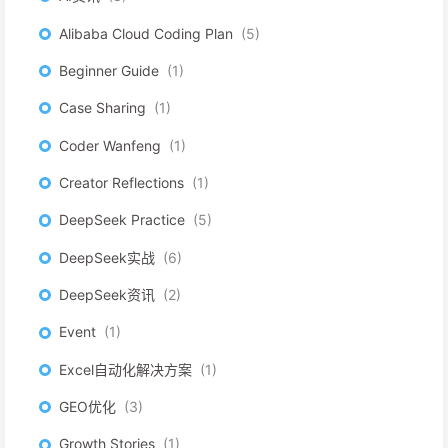
Alibaba Cloud Coding Plan
5
Beginner Guide
1
Case Sharing
1
Coder Wanfeng
1
Creator Reflections
1
DeepSeek Practice
5
DeepSeek实战
6
DeepSeek资讯
2
Event
1
Excel自动化解决方案
1
GEO优化
3
Growth Stories
1