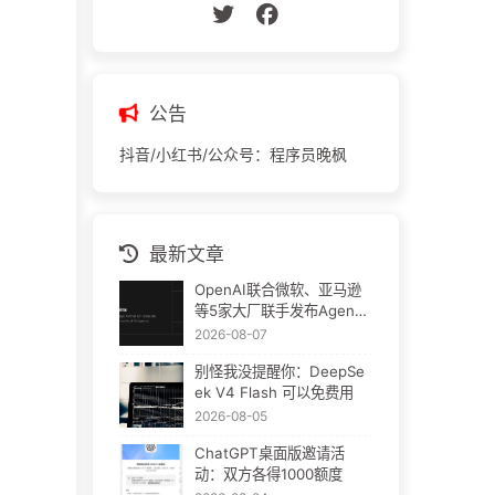
公告
抖音/小红书/公众号：程序员晚枫
最新文章
OpenAI联合微软、亚马逊
等5家大厂联手发布Agent
Plugins：AI插件终于要统
2026-08-07
一了
别怪我没提醒你：DeepSe
ek V4 Flash 可以免费用
2026-08-05
ChatGPT桌面版邀请活
动：双方各得1000额度