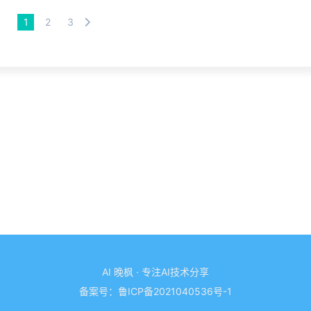
1
2
3
AI 晚枫 · 专注AI技术分享
备案号：
鲁ICP备2021040536号-1