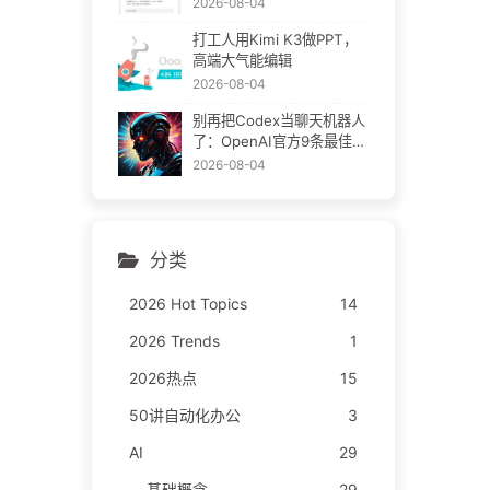
2026-08-04
打工人用Kimi K3做PPT，
高端大气能编辑
2026-08-04
别再把Codex当聊天机器人
了：OpenAI官方9条最佳实
践
2026-08-04
分类
2026 Hot Topics
14
2026 Trends
1
2026热点
15
50讲自动化办公
3
AI
29
基础概念
29