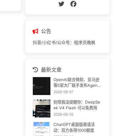
公告
抖音/小红书/公众号：程序员晚枫
最新文章
OpenAI联合微软、亚马逊
等5家大厂联手发布Agent
Plugins：AI插件终于要统
2026-08-07
一了
别怪我没提醒你：DeepSe
ek V4 Flash 可以免费用
2026-08-05
ChatGPT桌面版邀请活
动：双方各得1000额度