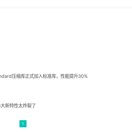
Zstandard压缩库正式加入标准库，性能提升30%
！这5大新特性太炸裂了
1