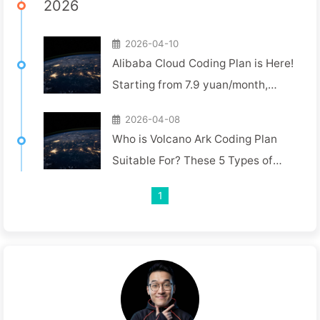
2026
2026-04-10
Alibaba Cloud Coding Plan is Here!
Starting from 7.9 yuan/month,
Qwen + Kimi + GLM Multi-Model
2026-04-08
Freely Use
Who is Volcano Ark Coding Plan
Suitable For? These 5 Types of
People are Most Suitable
1