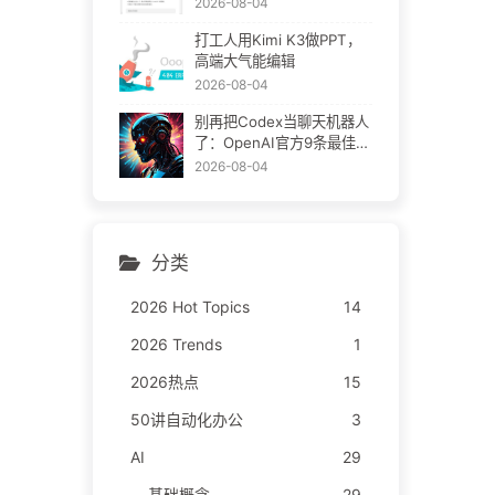
2026-08-04
打工人用Kimi K3做PPT，
高端大气能编辑
2026-08-04
别再把Codex当聊天机器人
了：OpenAI官方9条最佳实
践
2026-08-04
分类
2026 Hot Topics
14
2026 Trends
1
2026热点
15
50讲自动化办公
3
AI
29
基础概念
29