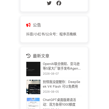
公告
抖音/小红书/公众号：程序员晚枫
最新文章
OpenAI联合微软、亚马逊
等5家大厂联手发布Agent
Plugins：AI插件终于要统
2026-08-07
一了
别怪我没提醒你：DeepSe
ek V4 Flash 可以免费用
2026-08-05
ChatGPT桌面版邀请活
动：双方各得1000额度