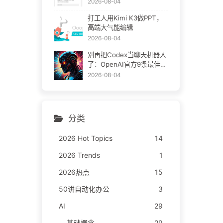
2026-08-04
打工人用Kimi K3做PPT，
高端大气能编辑
2026-08-04
别再把Codex当聊天机器人
了：OpenAI官方9条最佳实
践
2026-08-04
分类
2026 Hot Topics
14
2026 Trends
1
2026热点
15
50讲自动化办公
3
AI
29
基础概念
29