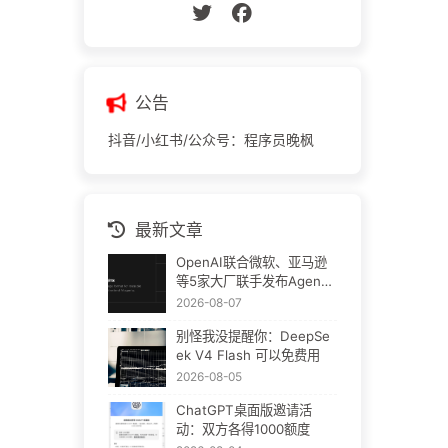
公告
抖音/小红书/公众号：程序员晚枫
最新文章
OpenAI联合微软、亚马逊
等5家大厂联手发布Agent
Plugins：AI插件终于要统
2026-08-07
一了
别怪我没提醒你：DeepSe
ek V4 Flash 可以免费用
2026-08-05
ChatGPT桌面版邀请活
动：双方各得1000额度