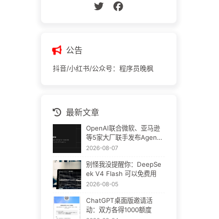
公告
抖音/小红书/公众号：程序员晚枫
最新文章
OpenAI联合微软、亚马逊
等5家大厂联手发布Agent
Plugins：AI插件终于要统
2026-08-07
一了
别怪我没提醒你：DeepSe
ek V4 Flash 可以免费用
2026-08-05
ChatGPT桌面版邀请活
动：双方各得1000额度