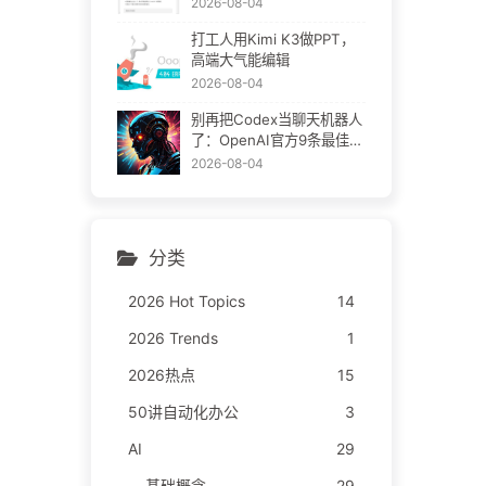
2026-08-04
打工人用Kimi K3做PPT，
高端大气能编辑
2026-08-04
别再把Codex当聊天机器人
了：OpenAI官方9条最佳实
践
2026-08-04
分类
2026 Hot Topics
14
2026 Trends
1
2026热点
15
50讲自动化办公
3
AI
29
基础概念
29