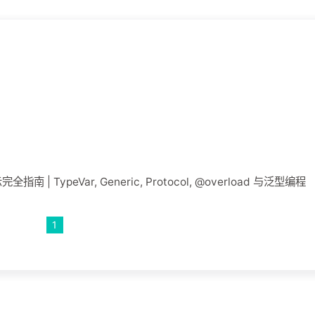
指南 | TypeVar, Generic, Protocol, @overload 与泛型编程
1