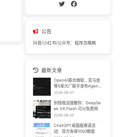
公告
抖音/小红书/公众号：程序员晚枫
最新文章
OpenAI联合微软、亚马逊
等5家大厂联手发布Agent
Plugins：AI插件终于要统
2026-08-07
一了
别怪我没提醒你：DeepSe
ek V4 Flash 可以免费用
2026-08-05
ChatGPT桌面版邀请活
动：双方各得1000额度