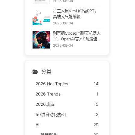
2026-08-04
打工人用Kimi K3做PPT，
高端大气能编辑
2026-08-04
别再把Codex当聊天机器人
了：OpenAI官方9条最佳实
践
2026-08-04
分类
2026 Hot Topics
14
2026 Trends
1
2026热点
15
50讲自动化办公
3
AI
29
基础概念
29