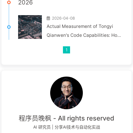
2026
2026-04-08
Actual Measurement of Tongyi
Qianwen's Code Capabilities: How
Strong is the Qwen3-Coder Series
1
Really?
程序员晚枫 - All rights reserved
AI 研究员 | 分享AI技术与自动化实战