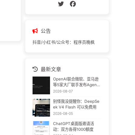
公告
抖音/小红书/公众号：程序员晚枫
最新文章
OpenAI联合微软、亚马逊
等5家大厂联手发布Agent
Plugins：AI插件终于要统
2026-08-07
一了
别怪我没提醒你：DeepSe
ek V4 Flash 可以免费用
2026-08-05
ChatGPT桌面版邀请活
动：双方各得1000额度