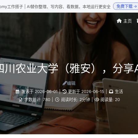
免费下载 →
Loomy工作搭子 | AI替你整理、写内容、看数据，本地运行更安全
主页
四川农业大学（雅安），分享A
编辑
发表于
2026-06-01
|
更新于
2026-06-15
|
生活
字数总计:
780
|
阅读时长:
2分钟
|
阅读量:
20