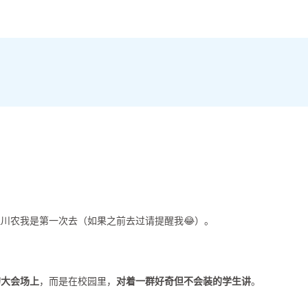
但川农我是第一次去（如果之前去过请提醒我😂）。
。
的大会场上
，而是在校园里，
对着一群好奇但不会装的学生讲
。