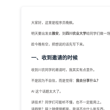
大家好，这里是程序员晚枫。
明天要出发去
雅安
，到
四川农业大学
给同学们做一场关
趁今晚有空，把想说的话先写下来。
一、收到邀请的时候
收到川农同学的邀请时，我其实有点意外。
不是因为不自信，而是觉得：
我去分享什么？
AI 这个话题太大了。
讲技术？同学们可能听不懂，也不一定能用上。
讲趋势？网上随便搜都是，我讲不出什么新东西。