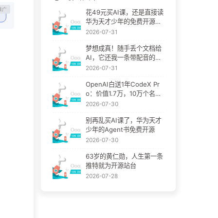
花49元买AI课，还是直接读
华为天才少年的免费开源
书？
2026-07-31
梦想成真！随手丢个文档给
AI，它还我一条带配音的讲
解视频
2026-07-31
OpenAI白送1年CodeX Pr
o：价值1.7万，10万个名额
先到先得
2026-07-30
别再乱买AI课了，华为天才
少年的Agent书免费开源
2026-07-30
63岁的黄仁勋，人生第一条
推特就为开源站台
2026-07-28