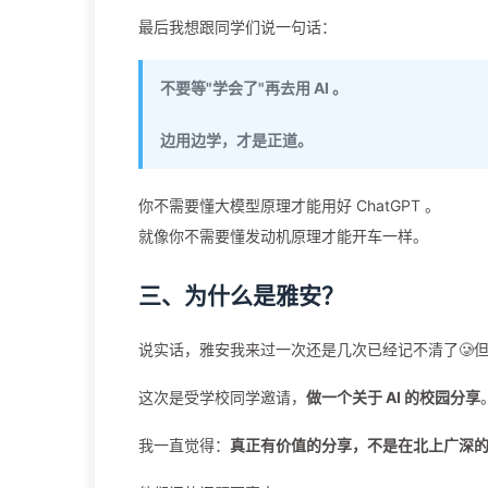
最后我想跟同学们说一句话：
不要等"学会了"再去用 AI 。
边用边学，才是正道。
你不需要懂大模型原理才能用好 ChatGPT 。
就像你不需要懂发动机原理才能开车一样。
三、为什么是雅安？
说实话，雅安我来过一次还是几次已经记不清了🥲
这次是受学校同学邀请，
做一个关于 AI 的校园分享
我一直觉得：
真正有价值的分享，不是在北上广深