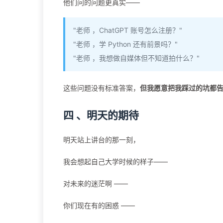
他们问的问题更真实——
"老师 ，ChatGPT 账号怎么注册？"
"老师 ，学 Python 还有前景吗？"
"老师 ，我想做自媒体但不知道拍什么？"
这些问题没有标准答案，
但我愿意把我踩过的坑都
四 、明天的期待
明天站上讲台的那一刻，
我会想起自己大学时候的样子——
对未来的迷茫啊 ——
你们现在有的困惑 ——