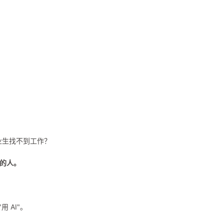
业生找不到工作？
 的人。
 AI"。