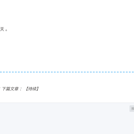
天 。
!
下篇文章 ：【待续】