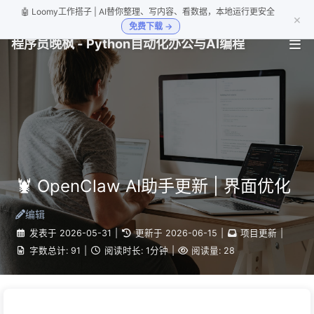
🤖 Loomy工作搭子 | AI替你整理、写内容、看数据，本地运行更安全
×
免费下载 →
程序员晚枫 - Python自动化办公与AI编程
🦞 OpenClaw AI助手更新 | 界面优化
编辑
发表于
2026-05-31
|
更新于
2026-06-15
|
项目更新
|
字数总计:
91
|
阅读时长:
1分钟
|
阅读量:
28