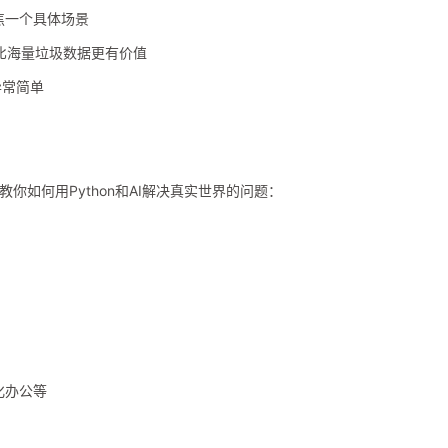
焦一个具体场景
比海量垃圾数据更有价值
异常简单
你如何用Python和AI解决真实世界的问题：
化办公等