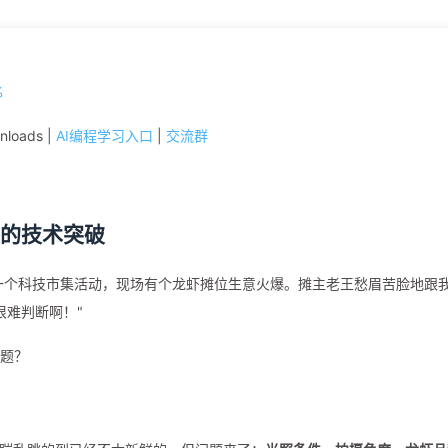
nloads |
AI编程学习入口
|
交流群
外的技术突破
加一个科技市集活动，现场有个龙虾摊位生意火爆。摊主老王愁眉苦脸地跟
很难判断啊！"
问题？