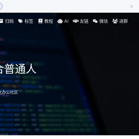
×
归档
标签
教程
AI
友链
微信
进群
合普通人
动化办公社区