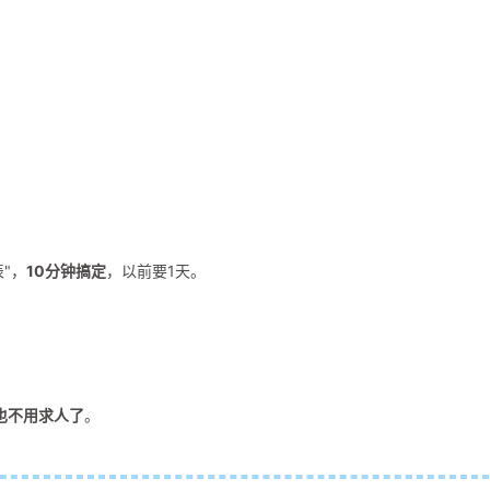
表"，
10分钟搞定
，以前要1天。
也不用求人了
。