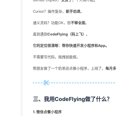
Cursor？操作复杂，
新手劝退
。
通义灵码？功能OK，但
不够全面
。
直到遇到
CodeFlying（码上飞）
。
它的定位很清晰：帮你快速开发小程序和App。
不需要写代码，拖拽就能搭。
帮朋友做了一个奶茶店点餐小程序，上线了，
每月多
三、我用CodeFlying做了什么？
1. 微信点餐小程序