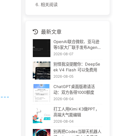
6.
相关阅读
最新文章
OpenAI联合微软、亚马逊
等5家大厂联手发布Agent
Plugins：AI插件终于要统
2026-08-07
一了
别怪我没提醒你：DeepSe
ek V4 Flash 可以免费用
2026-08-05
ChatGPT桌面版邀请活
动：双方各得1000额度
2026-08-04
打工人用Kimi K3做PPT，
高端大气能编辑
2026-08-04
别再把Codex当聊天机器人