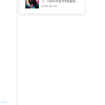
了：OpenAI官方9条最佳实
践
2026-08-04