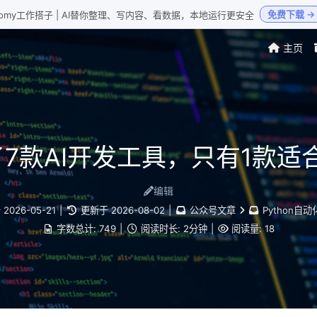
免费下载 →
Loomy工作搭子 | AI替你整理、写内容、看数据，本地运行更安全
主页
试了7款AI开发工具，只有1款适
编辑
于
2026-05-21
|
更新于
2026-08-02
|
公众号文章
Python自
字数总计:
749
|
阅读时长:
2分钟
|
阅读量:
18