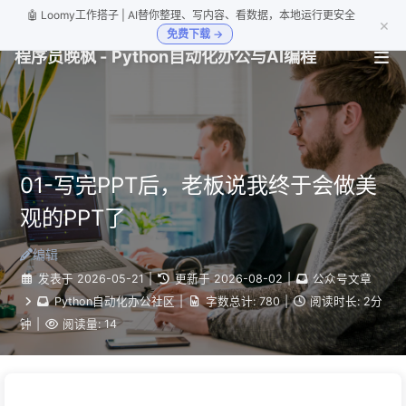
🤖 Loomy工作搭子 | AI替你整理、写内容、看数据，本地运行更安全
×
免费下载 →
程序员晚枫 - Python自动化办公与AI编程
01-写完PPT后，老板说我终于会做美
观的PPT了
编辑
发表于
2026-05-21
|
更新于
2026-08-02
|
公众号文章
Python自动化办公社区
|
字数总计:
780
|
阅读时长:
2分
钟
|
阅读量:
14