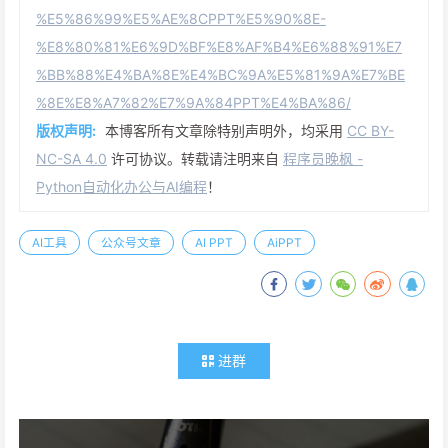
%E5%86%99%E5%AE%8CPPT%E5%90%8E-
%E8%80%81%E6%9D%BF%E8%AF%B4%E6%88%91%E7
%BB%88%E4%BA%8E%E4%BC%9A%E5%81%9A%E7%BE
%8E%E8%A7%82%E7%9A%84PPT%E4%BA%86/
版权声明:
本博客所有文章除特别声明外，均采用
CC BY-
NC-SA 4.0
许可协议。转载请注明来自
程序员晚枫 -
Python自动化办公与AI编程
！
AI工具
公众号文章
AI PPT
AiPPT
进群