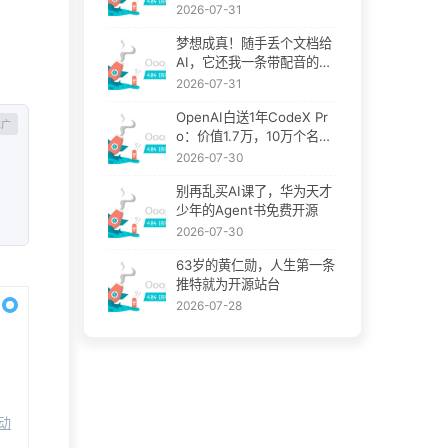
书？
2026-07-31
梦想成真！随手丢个文档给
AI，它还我一条带配音的讲
解视频
2026-07-31
OpenAI白送1年CodeX Pr
o：价值1.7万，10万个名额
先到先得
2026-07-30
别再乱买AI课了，华为天才
少年的Agent书免费开源
2026-07-30
63岁的黄仁勋，人生第一条
推特就为开源站台
2026-07-28
自动