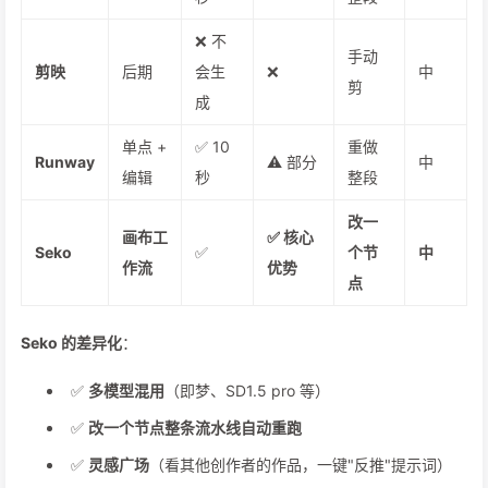
❌ 不
手动
剪映
后期
会生
❌
中
剪
成
单点 +
✅ 10
重做
Runway
⚠ 部分
中
编辑
秒
整段
改一
画布工
✅ 核心
Seko
✅
个节
中
作流
优势
点
Seko 的差异化
：
✅
多模型混用
（即梦、SD1.5 pro 等）
✅
改一个节点整条流水线自动重跑
✅
灵感广场
（看其他创作者的作品，一键"反推"提示词）