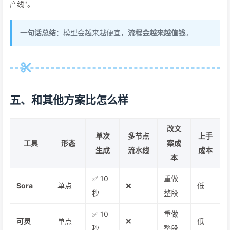
产线"。
一句话总结
：模型会越来越便宜，
流程会越来越值钱
。
五、和其他方案比怎么样
改文
单次
多节点
上手
工具
形态
案成
生成
流水线
成本
本
✅ 10
重做
Sora
单点
❌
低
秒
整段
✅ 10
重做
可灵
单点
❌
低
秒
整段