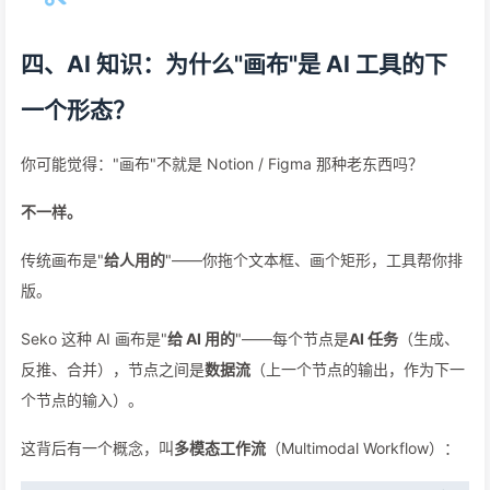
四、AI 知识：为什么"画布"是 AI 工具的下
一个形态？
你可能觉得："画布"不就是 Notion / Figma 那种老东西吗？
不一样。
传统画布是"
给人用的
"——你拖个文本框、画个矩形，工具帮你排
版。
Seko 这种 AI 画布是"
给 AI 用的
"——每个节点是
AI 任务
（生成、
反推、合并），节点之间是
数据流
（上一个节点的输出，作为下一
个节点的输入）。
这背后有一个概念，叫
多模态工作流
（Multimodal Workflow）：