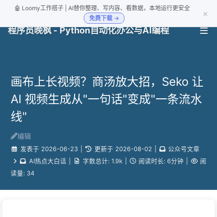
🤖 Loomy工作搭子 | AI替你整理、写内容、看数据，本地运行更安全
×
免费下载 →
程序员晚枫 - Python自动化办公与AI编程
画布上长视频？商汤放大招，Seko 让
AI 视频生成从"一句话"变成"一条流水
线"
编辑
发表于
2026-06-23
|
更新于
2026-08-02
|
公众号文章
AI热点大白话
|
字数总计:
1.9k
|
阅读时长:
6分钟
|
阅
读量:
34