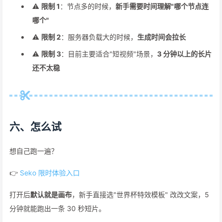
⚠
限制 1
：节点多的时候，
新手需要时间理解"哪个节点连
哪个"
⚠
限制 2
：服务器负载大的时候，
生成时间会拉长
⚠
限制 3
：目前主要适合"短视频"场景，
3 分钟以上的长片
还不太稳
六、怎么试
想自己跑一遍？
👉
Seko 限时体验入口
打开后
默认就是画布
，新手直接选"世界杯特效模板" 改改文案，5
分钟就能跑出一条 30 秒短片。