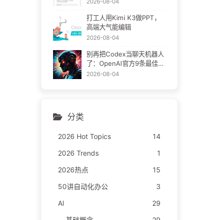
2026-08-04
打工人用Kimi K3做PPT，
高端大气能编辑
2026-08-04
别再把Codex当聊天机器人
了：OpenAI官方9条最佳实
践
2026-08-04
分类
2026 Hot Topics
14
2026 Trends
1
2026热点
15
50讲自动化办公
3
AI
29
基础概念
29