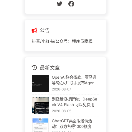
公告
抖音/小红书/公众号：程序员晚枫
最新文章
OpenAI联合微软、亚马逊
等5家大厂联手发布Agent
Plugins：AI插件终于要统
2026-08-07
一了
别怪我没提醒你：DeepSe
ek V4 Flash 可以免费用
2026-08-05
ChatGPT桌面版邀请活
动：双方各得1000额度